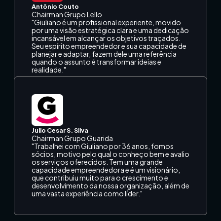
Antônio Couto
Chairman Grupo Lello
"Giuliano é um profissional experiente, movido
por uma visão estratégica clara e uma dedicação
incansável em alcançar os objetivos traçados.
Seu espírito empreendedor e sua capacidade de
planejar e adaptar, fazem dele uma referência
quando o assunto é transformar ideias e
realidade."
Julio Cesar S. Silva
Chairman Grupo Guarida
"Trabalhei com Giuliano por 36 anos, fomos
sócios, motivo pelo qual o conheço bem e avalio
os serviços oferecidos. Tem uma grande
capacidade empreendedora e é um visionário,
que contribuiu muito para o crescimento e
desenvolvimento da nossa organização, além de
uma vasta experiência como líder."