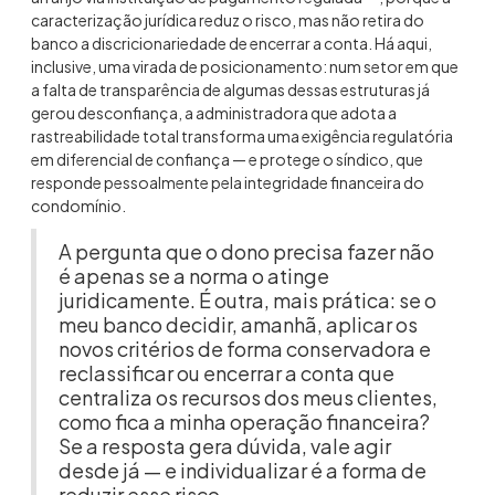
caracterização jurídica reduz o risco, mas não retira do
banco a discricionariedade de encerrar a conta. Há aqui,
inclusive, uma virada de posicionamento: num setor em que
a falta de transparência de algumas dessas estruturas já
gerou desconfiança, a administradora que adota a
rastreabilidade total transforma uma exigência regulatória
em diferencial de confiança — e protege o síndico, que
responde pessoalmente pela integridade financeira do
condomínio.
A pergunta que o dono precisa fazer não
é apenas se a norma o atinge
juridicamente. É outra, mais prática: se o
meu banco decidir, amanhã, aplicar os
novos critérios de forma conservadora e
reclassificar ou encerrar a conta que
centraliza os recursos dos meus clientes,
como fica a minha operação financeira?
Se a resposta gera dúvida, vale agir
desde já — e individualizar é a forma de
reduzir esse risco.