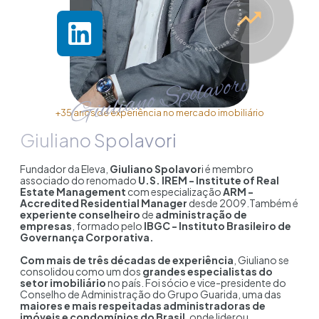
Giuliano Spolavori
+35 anos de experiência no mercado imobiliário
Giuliano Spolavori
Fundador da Eleva,
Giuliano Spolavor
i é membro
associado do renomado
U.S. IREM - Institute of Real
Estate Management
com especialização
ARM -
Accredited Residential Manager
desde 2009.Também é
experiente conselheiro
de
administração de
empresas
, formado pelo
IBGC - Instituto Brasileiro de
Governança Corporativa.
Com mais de três décadas de experiência
, Giuliano se
consolidou como um dos
grandes especialistas do
setor imobiliário
no país. Foi sócio e vice-presidente do
Conselho de Administração do Grupo Guarida, uma das
maiores e mais respeitadas administradoras de
imóveis e condomínios do Brasil
, onde liderou