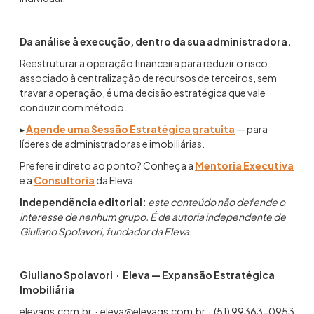
Da análise à execução, dentro da sua administradora.
Reestruturar a operação financeira para reduzir o risco
associado à centralização de recursos de terceiros, sem
travar a operação, é uma decisão estratégica que vale
conduzir com método.
▸
Agende uma Sessão Estratégica gratuita
— para
líderes de administradoras e imobiliárias.
Prefere ir direto ao ponto? Conheça a
Mentoria Executiva
e a
Consultoria
da Eleva.
Independência editorial:
este conteúdo não defende o
interesse de nenhum grupo. É de autoria independente de
Giuliano Spolavori, fundador da Eleva.
Giuliano Spolavori · Eleva — Expansão Estratégica
Imobiliária
elevags.com.br · eleva@elevags.com.br · (51) 99363-0953