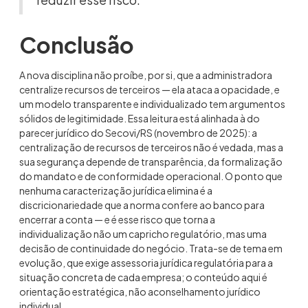
Conclusão
A nova disciplina não proíbe, por si, que a administradora
centralize recursos de terceiros — ela ataca a opacidade, e
um modelo transparente e individualizado tem argumentos
sólidos de legitimidade. Essa leitura está alinhada à do
parecer jurídico do Secovi/RS (novembro de 2025): a
centralização de recursos de terceiros não é vedada, mas a
sua segurança depende de transparência, da formalização
do mandato e de conformidade operacional. O ponto que
nenhuma caracterização jurídica elimina é a
discricionariedade que a norma confere ao banco para
encerrar a conta — e é esse risco que torna a
individualização não um capricho regulatório, mas uma
decisão de continuidade do negócio. Trata-se de tema em
evolução, que exige assessoria jurídica regulatória para a
situação concreta de cada empresa; o conteúdo aqui é
orientação estratégica, não aconselhamento jurídico
individual.