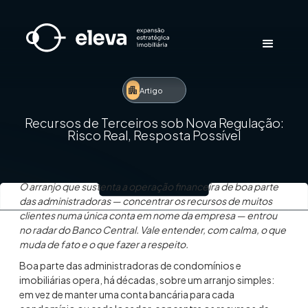
Artigo
Recursos de Terceiros sob Nova Regulação:
Risco Real, Resposta Possível
O arranjo que sustenta a operação financeira de boa parte
das administradoras — concentrar os recursos de muitos
clientes numa única conta em nome da empresa — entrou
no radar do Banco Central. Vale entender, com calma, o que
muda de fato e o que fazer a respeito.
Boa parte das administradoras de condomínios e
imobiliárias opera, há décadas, sobre um arranjo simples:
em vez de manter uma conta bancária para cada