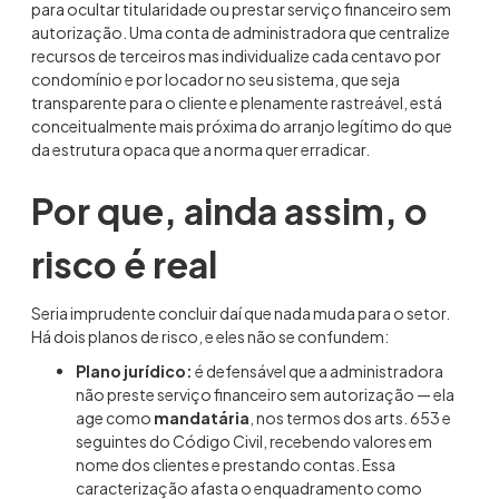
para ocultar titularidade ou prestar serviço financeiro sem
autorização. Uma conta de administradora que centralize
recursos de terceiros mas individualize cada centavo por
condomínio e por locador no seu sistema, que seja
transparente para o cliente e plenamente rastreável, está
conceitualmente mais próxima do arranjo legítimo do que
da estrutura opaca que a norma quer erradicar.
Por que, ainda assim, o
risco é real
Seria imprudente concluir daí que nada muda para o setor.
Há dois planos de risco, e eles não se confundem:
Plano jurídico:
é defensável que a administradora
não preste serviço financeiro sem autorização — ela
age como
mandatária
, nos termos dos arts. 653 e
seguintes do Código Civil, recebendo valores em
nome dos clientes e prestando contas. Essa
caracterização afasta o enquadramento como