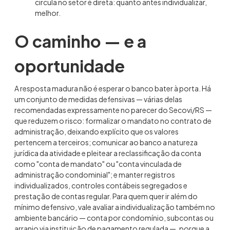
circula no setor é direta: quanto antes individualizar,
melhor.
O caminho — e a
oportunidade
A resposta madura não é esperar o banco bater à porta. Há
um conjunto de medidas defensivas — várias delas
recomendadas expressamente no parecer do Secovi/RS —
que reduzem o risco: formalizar o mandato no contrato de
administração, deixando explícito que os valores
pertencem a terceiros; comunicar ao banco a natureza
jurídica da atividade e pleitear a reclassificação da conta
como "conta de mandato" ou "conta vinculada de
administração condominial"; e manter registros
individualizados, controles contábeis segregados e
prestação de contas regular. Para quem quer ir além do
mínimo defensivo, vale avaliar a individualização também no
ambiente bancário — conta por condomínio, subcontas ou
arranjo via instituição de pagamento regulada —, porque a