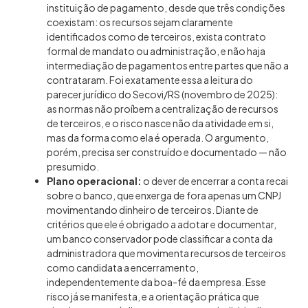
instituição de pagamento, desde que três condições
coexistam: os recursos sejam claramente
identificados como de terceiros, exista contrato
formal de mandato ou administração, e não haja
intermediação de pagamentos entre partes que não a
contrataram. Foi exatamente essa a leitura do
parecer jurídico do Secovi/RS (novembro de 2025):
as normas não proíbem a centralização de recursos
de terceiros, e o risco nasce não da atividade em si,
mas da forma como ela é operada. O argumento,
porém, precisa ser construído e documentado — não
presumido.
Plano operacional:
o dever de encerrar a conta recai
sobre o banco, que enxerga de fora apenas um CNPJ
movimentando dinheiro de terceiros. Diante de
critérios que ele é obrigado a adotar e documentar,
um banco conservador pode classificar a conta da
administradora que movimenta recursos de terceiros
como candidata a encerramento,
independentemente da boa-fé da empresa. Esse
risco já se manifesta, e a orientação prática que