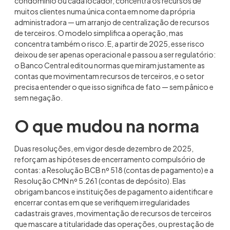
condomínio ou cada locador, concentra os recursos de
muitos clientes numa única conta em nome da própria
administradora — um arranjo de centralização de recursos
de terceiros. O modelo simplifica a operação, mas
concentra também o risco. E, a partir de 2025, esse risco
deixou de ser apenas operacional e passou a ser regulatório:
o Banco Central editou normas que miram justamente as
contas que movimentam recursos de terceiros, e o setor
precisa entender o que isso significa de fato — sem pânico e
sem negação.
O que mudou na norma
Duas resoluções, em vigor desde dezembro de 2025,
reforçam as hipóteses de encerramento compulsório de
contas: a Resolução BCB nº 518 (contas de pagamento) e a
Resolução CMN nº 5.261 (contas de depósito). Elas
obrigam bancos e instituições de pagamento a identificar e
encerrar contas em que se verifiquem irregularidades
cadastrais graves, movimentação de recursos de terceiros
que mascare a titularidade das operações, ou prestação de