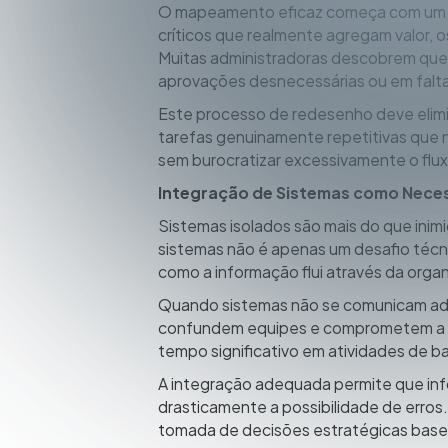
O mapeamento eficaz começa com um dia
críticos que realmente agregam valor, o
Muitas administradoras descobrem que
aprovações desnecessárias ou em falt
Este processo de redesenho deve elim
tarefas genuinamente repetitivas que
sem burocratizar excessivamente o flux
Integração de Sistemas como Nece
Sistemas isolados são mais do que inimi
sistemas não é apenas um desafio técn
como a informação flui através da org
Quando sistemas não se comunicam ade
confundem equipes e comprometem a qua
tempo significativo em atividades de 
A integração adequada permite que inf
drasticamente a possibilidade de erros.
tomada de decisões estratégicas base