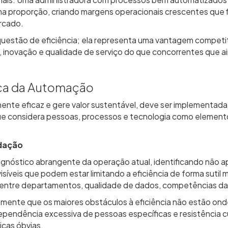
nais. Uma administradora com processos bem automatizados 
ma proporção, criando margens operacionais crescentes que 
rcado.
questão de eficiência; ela representa uma vantagem competi
o, inovação e qualidade de serviço do que concorrentes que 
ca da Automação
ente eficaz e gere valor sustentável, deve ser implementad
ue considera pessoas, processos e tecnologia como element
dação
 diagnóstico abrangente da operação atual, identificando não
veis que podem estar limitando a eficiência de forma sutil m
s entre departamentos, qualidade de dados, competências da 
emente que os maiores obstáculos à eficiência não estão ond
ependência excessiva de pessoas específicas e resistência c
icas óbvias.