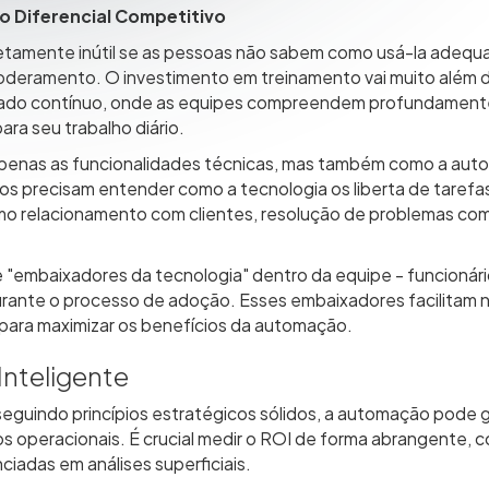
o Diferencial Competitivo
tamente inútil se as pessoas não sabem como usá-la adequa
eramento. O investimento em treinamento vai muito além do
zado contínuo, onde as equipes compreendem profundament
ra seu trabalho diário.
apenas as funcionalidades técnicas, mas também como a aut
rios precisam entender como a tecnologia os liberta de taref
omo relacionamento com clientes, resolução de problemas com
 "embaixadores da tecnologia" dentro da equipe - funcionári
rante o processo de adoção. Esses embaixadores facilitam 
para maximizar os benefícios da automação.
Inteligente
uindo princípios estratégicos sólidos, a automação pode ge
s operacionais. É crucial medir o ROI de forma abrangente, 
iadas em análises superficiais.