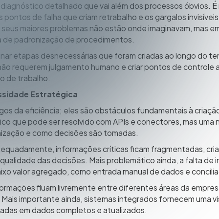
gnóstico detalhado que vai além dos processos óbvios. É n
s pontos de falha que criam retrabalho e os gargalos invisívei
 seus maiores problemas não estão onde imaginavam, mas e
a de padronização de procedimentos.
inar etapas desnecessárias que foram criadas ao longo do 
 não requerem julgamento humano e criar pontos de control
o de trabalho.
ssidade Estratégica
gos da eficiência; eles são obstáculos fundamentais à criaçã
ico que pode ser resolvido com APIs e conectores, mas uma 
anização e como decisões são tomadas.
quadamente, informações críticas ficam fragmentadas, cria
lidade das decisões. Mais problemático ainda, a falta de in
baixo valor agregado, como entrada manual de dados e conci
ormações fluam livremente entre diferentes áreas da empresa
 Mais importante ainda, sistemas integrados fornecem uma vis
adas em dados completos e atualizados.