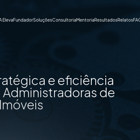
A Eleva
Fundador
Soluções
Consultoria
Mentoria
Resultados
Relatos
FA
tégica e eficiência
s Administradoras de
Imóveis