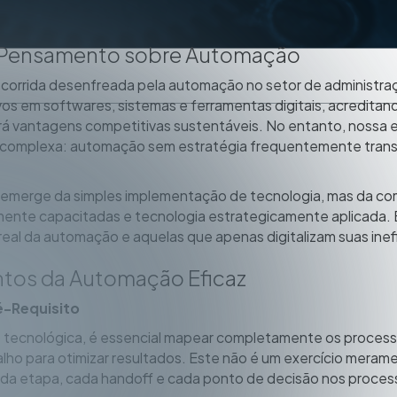
o Pensamento sobre Automação
orrida desenfreada pela automação no setor de administraç
os em softwares, sistemas e ferramentas digitais, acreditand
ará vantagens competitivas sustentáveis. No entanto, nossa
s complexa: automação sem estratégia frequentemente trans
ão emerge da simples implementação de tecnologia, mas da co
nte capacitadas e tecnologia estrategicamente aplicada. E
eal da automação e aquelas que apenas digitalizam suas inefi
tos da Automação Eficaz
-Requisito
tecnológica, é essencial mapear completamente os processos 
alho para otimizar resultados. Este não é um exercício meram
da etapa, cada handoff e cada ponto de decisão nos process