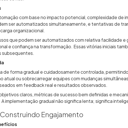
s
 automação com base no impacto potencial, complexidade de i
m ser automatizados simultaneamente, e tentativas de tr
carga organizacional.
ssos que podem ser automatizados com relativa facilidade e 
nal e confiança na transformação. Essas vitórias iniciais t
as subsequentes.
da
 de forma gradual e cuidadosamente controlada, permitindo
 atual ou sobrecarregar equipes com mudanças simultâneas
seados em feedback real e resultados observados.
objetivos claros, métricas de sucesso bem definidas e meca
 implementação gradual não significa lenta; significa intelig
e Construindo Engajamento
efícios