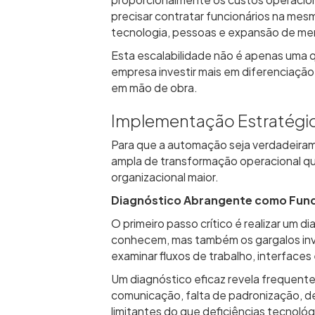
proporcionalmente os custos operacio
precisar contratar funcionários na mes
tecnologia, pessoas e expansão de me
Esta escalabilidade não é apenas uma 
empresa investir mais em diferenciaçã
em mão de obra.
Implementação Estratégi
Para que a automação seja verdadeiram
ampla de transformação operacional q
organizacional maior.
Diagnóstico Abrangente como Fun
O primeiro passo crítico é realizar um
conhecem, mas também os gargalos invisí
examinar fluxos de trabalho, interface
Um diagnóstico eficaz revela frequent
comunicação, falta de padronização, d
limitantes do que deficiências tecnológ