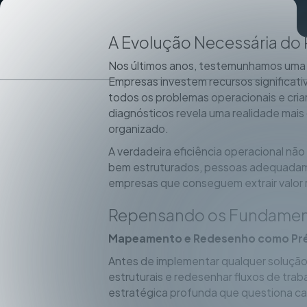
A Evolução Necessária d
Nos últimos anos, testemunhamos uma c
Empresas investem recursos significativ
todos os problemas operacionais e cri
diagnósticos revela uma realidade mai
organizado.
A verdadeira eficiência operacional n
bem estruturados, pessoas adequadame
empresas que conseguem extrair valor r
Repensando os Fundamen
Mapeamento e Redesenho como Pré
Antes de implementar qualquer solução 
estruturais e redesenhar fluxos de trab
estratégica profunda que questiona ca